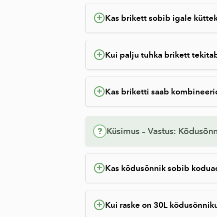
+
Kas brikett sobib igale kütte
+
Kui palju tuhka brikett tekita
+
Kas briketti saab kombineer
?
Küsimus – Vastus: Kõdusõnn
+
Kas kõdusõnnik sobib kodua
+
Kui raske on 30L kõdusõnniku