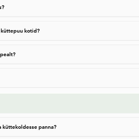
s?
L küttepuu kotid?
apealt?
ga küttekoldesse panna?