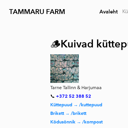
TAMMARU FARM
Kü
Avaleht
🪵
Kuivad küttep
Tarne Tallinn & Harjumaa
📞
+372 52 388 52
Küttepuud → /kuttepuud
Brikett → /brikett
Kõdusõnnik → /kompost