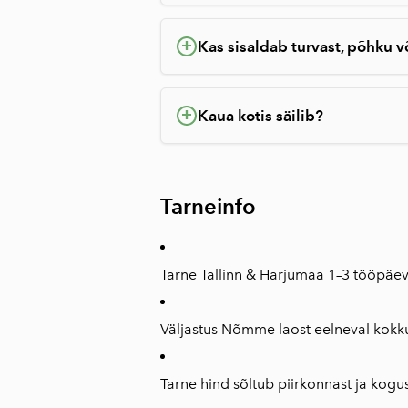
+
Kas sisaldab turvast, põhku 
+
Kaua kotis säilib?
Tarneinfo
Tarne Tallinn & Harjumaa 1–3 tööpäe
Väljastus Nõmme laost eelneval kokk
Tarne hind sõltub piirkonnast ja kogu