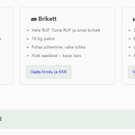
🧱
Brikett
Hele RUF, Tume RUF ja ümar brikett
s
10 kg pakid
Puhas põlemine, vähe tuhka
Alati saadaval — kaup laos
Vaata hindu ja KKK
V
d