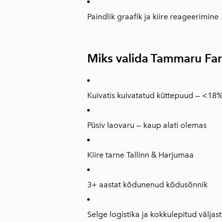
Paindlik graafik ja kiire reageerimine
Miks valida Tammaru Fa
Kuivatis kuivatatud küttepuud — <18%
Püsiv laovaru — kaup alati olemas
Kiire tarne Tallinn & Harjumaa
3+ aastat kõdunenud kõdusõnnik
Selge logistika ja kokkulepitud välj