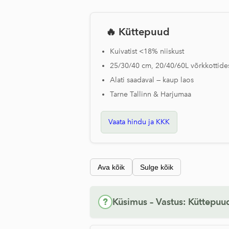
🔥
Küttepuud
Kuivatist <18% niiskust
25/30/40 cm, 20/40/60L võrkkottide
Alati saadaval — kaup laos
Tarne Tallinn & Harjumaa
Vaata hindu ja KKK
Ava kõik
Sulge kõik
?
Küsimus – Vastus: Küttepuu