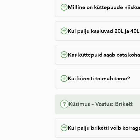
+
Milline on küttepuude niisku
+
Kui palju kaaluvad 20L ja 40
+
Kas küttepuid saab osta koh
+
Kui kiiresti toimub tarne?
?
Küsimus – Vastus: Brikett
+
Kui palju briketti võib korra