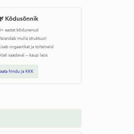
🌿
Kõ
dus
õnnik
3+ aastat kõdunenud
Parandab mulla struktuuri
Lisab orgaanikat ja toitaineid
Alati saadaval — kaup laos
aata hindu ja KKK