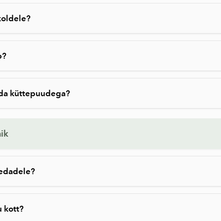
koldele?
b?
ida küttepuudega?
ik
edadele?
 kott?