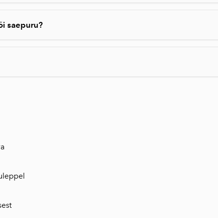
või saepuru?
va
uleppel
sest