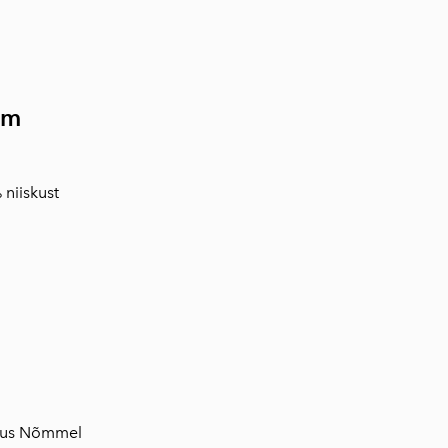
rm
 niiskust
astus Nõmmel