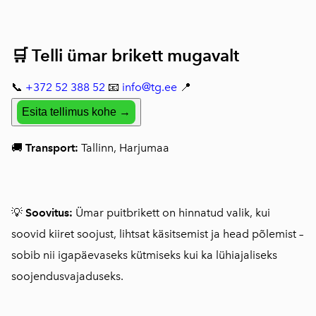
🛒 Telli ümar brikett mugavalt
📞
+372 52 388 52
📧
info@tg.ee
📍
Esita tellimus kohe →
🚚
Transport:
Tallinn, Harjumaa
💡
Soovitus:
Ümar puitbrikett on hinnatud valik, kui
soovid kiiret soojust, lihtsat käsitsemist ja head põlemist –
sobib nii igapäevaseks kütmiseks kui ka lühiajaliseks
soojendusvajaduseks.