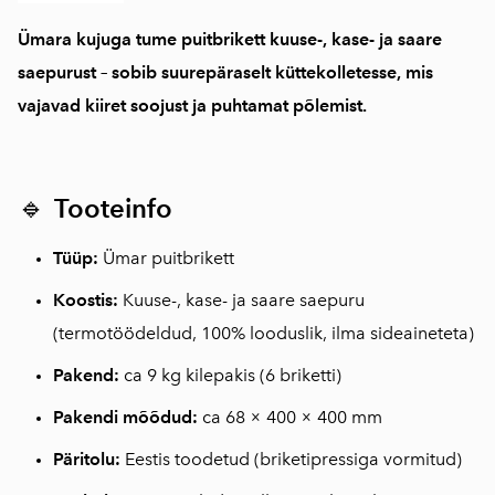
Ümara kujuga tume puitbrikett kuuse-, kase- ja saare
saepurust – sobib suurepäraselt küttekolletesse, mis
vajavad kiiret soojust ja puhtamat põlemist.
🔹
Tooteinfo
Tüüp:
Ümar puitbrikett
Koostis:
Kuuse-, kase- ja saare saepuru
(termotöödeldud, 100% looduslik, ilma sideaineteta)
Pakend:
ca 9 kg kilepakis (6 briketti)
Pakendi mõõdud:
ca 68 × 400 × 400 mm
Päritolu:
Eestis toodetud (briketipressiga vormitud)