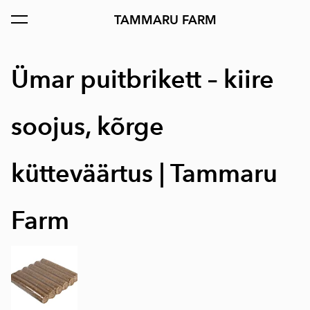
TAMMARU FARM
lisati ostukorvi.
Vaata ostukorvi
Ümar puitbrikett – kiire
soojus, kõrge
kütteväärtus | Tammaru
Farm