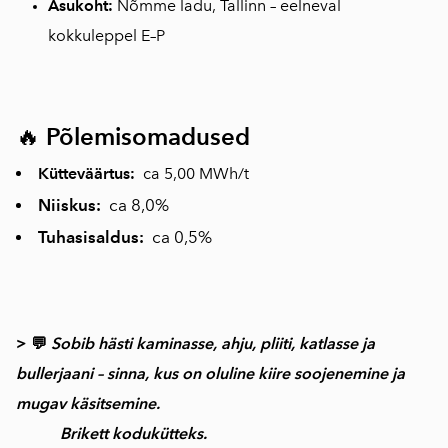
Asukoht:
Nõmme ladu, Tallinn – eelneval
kokkuleppel E–P
🔥
Põlemisomadused
Küttev
äärtus:
ca 5,00 MWh/t
Niiskus:
ca 8,0%
Tuhasisaldus:
ca 0,5%
> 💬
Sobib hästi kaminasse, ahju, pliiti, katlasse ja
bullerjaani – sinna, kus on oluline kiire soojenemine ja
mugav käsitsemine.
Brikett kodukütteks.