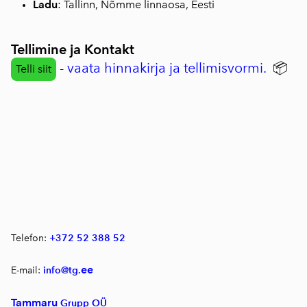
Ladu
: Tallinn, Nõmme linnaosa, Eesti
Tellimine ja Kontakt
- vaata hinnakirja ja tellimisvormi.
📦
Telli siit
Telefon:
+372 52 388 52
ee
E-mail:
info@tg.
Tammaru
Grupp OÜ