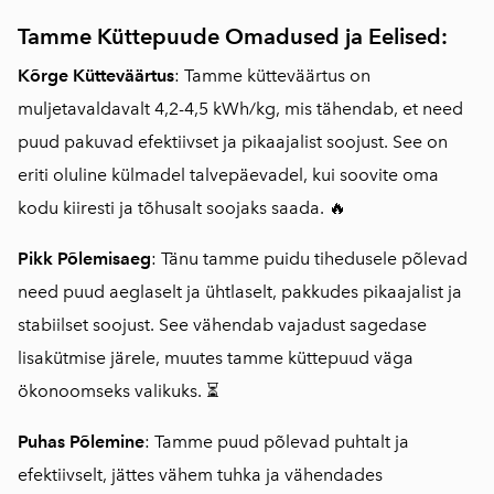
Tamme Küttepuude Omadused ja Eelised:
Kõrge Kütteväärtus
: Tamme kütteväärtus on
muljetavaldavalt 4,2-4,5 kWh/kg, mis tähendab, et need
puud pakuvad efektiivset ja pikaajalist soojust. See on
eriti oluline külmadel talvepäevadel, kui soovite oma
kodu kiiresti ja tõhusalt soojaks saada. 🔥
Pikk Põlemisaeg
: Tänu tamme puidu tihedusele põlevad
need puud aeglaselt ja ühtlaselt, pakkudes pikaajalist ja
stabiilset soojust. See vähendab vajadust sagedase
lisakütmise järele, muutes tamme küttepuud väga
ökonoomseks valikuks. ⏳
Puhas Põlemine
: Tamme puud põlevad puhtalt ja
efektiivselt, jättes vähem tuhka ja vähendades