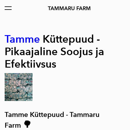
TAMMARU FARM
lisati ostukorvi.
Vaata ostukorvi
Tamme
Küttepuud -
Pikaajaline Soojus ja
Efektiivsus
Tamme
Küttepuud - Tammaru
🌳
Farm