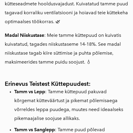
kütteseadmete hooldusvajadust. Kuivatatud tamme puud
tagavad korraliku ventilatsiooni ja hoiavad teie küttekeha
optimaalses töökorras. 🌿
Madal Niiskustase
: Meie tamme küttepuud on kuivatis
kuivatatud, tagades niiskustaseme 14-18%. See madal
niiskustase tagab kiire süttimise ja puhta põlemise,
maksimeerides tamme puidu soojust. 💧
Erinevus Teistest Küttepuudest:
Tamm vs Lepp
: Tamme küttepuud pakuvad
kõrgemat kütteväärtust ja pikemat põlemisaega
võrreldes leppa puudega, muutes need ideaalseks
pikemaajalise soojuse allikaks.
Tamm vs Sanglepp
: Tamme puud põlevad