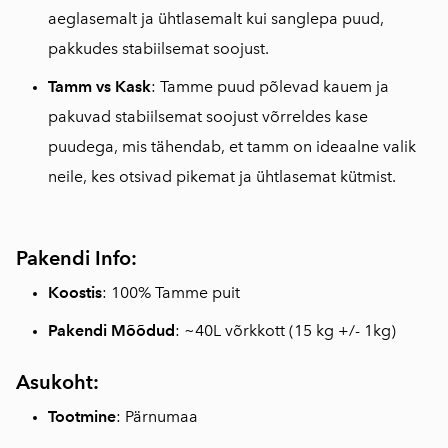
aeglasemalt ja ühtlasemalt kui sanglepa puud,
pakkudes stabiilsemat soojust.
Tamm vs Kask
: Tamme puud põlevad kauem ja
pakuvad stabiilsemat soojust võrreldes kase
puudega, mis tähendab, et tamm on ideaalne valik
neile, kes otsivad pikemat ja ühtlasemat kütmist.
Pakendi Info:
Koostis
: 100% Tamme puit
Pakendi Mõõdud
: ~40L võrkkott (15 kg +/- 1kg)
Asukoht:
Tootmine
: Pärnumaa